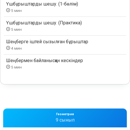
Үшбұрыштарды шешу. (1-бөлім)
5 мин
Үшбұрыштарды шешу. (Практика)
5 мин
Шеңберге іштей сызылған бұрыштар
4 мин
Шеңбермен байланысқан кескіндер
5 мин
Геометрия
9 сынып