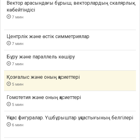
Вектор арасындағы бұрыш, векторлардың скалярлық
көбейтіндісі
7 мин
Центрлік және өстік симметриялар
7 мин
Бұру және параллель көшіру
7 мин
Қозғалыс және оның қасиеттері
5 мин
Гомотетия және оның қасиеттері
5 мин
Ұқсас фигуралар. Үшбұрыштар ұқсастығының белгілері
6 мин