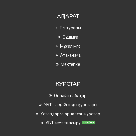
АҚПАРАТ
Біз туралы
Оқушыға
Мұғалімге
Ата-анаға
Мектепке
КУРСТАР
Онлайн сабақтар
ҰБТ-ға дайындық курстары
Ұстаздарға арналған курстар
ҰБТ тест тапсыру
140 балл