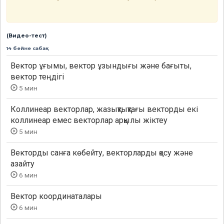
(Видео-тест)
14 бейне сабақ
Вектор ұғымы, вектор ұзындығы және бағыты,
вектор теңдігі
5 мин
Коллинеар векторлар, жазықтықтағы векторды екі
коллинеар емес векторлар арқылы жіктеу
5 мин
Векторды санға көбейту, векторларды қосу және
азайту
6 мин
Вектор координаталары
6 мин