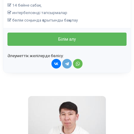
14 бейне сабақ
интербелсенді тапсырмалар
бөлім соңында қорытынды бақылау
Білім алу
Әлеуметтік желілерде бөлісу: