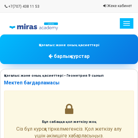
Жеке кабинет
+7(707) 438 11 53
Togg
navig
Қозғалыс және оның қасиеттері
барлық курстар
Қозғалыс және оның қасиеттері – Геометрия 9 сынып
Мектеп бағдарламасы
Бұл сабаққа қол жеткізу жоқ
Сіз бұл курсқа тіркелмегенсіз. Қол жеткізу алу
үшін әкімшіге хабарласыңыз.