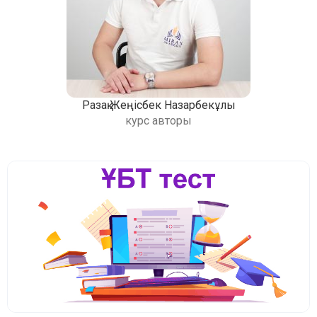
Разақ Жеңісбек Назарбекұлы
курс авторы