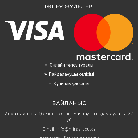
ТӨЛЕУ ЖҮЙЕЛЕРІ
Онлайн төлеу туралы
Пайдаланушы келісімі
Құпиялық саясаты
БАЙЛАНЫС
Алматы қаласы, Әуезов ауданы, Баянауыл ықшам ауданы, 27
үй
Email: info@miras-edu.kz