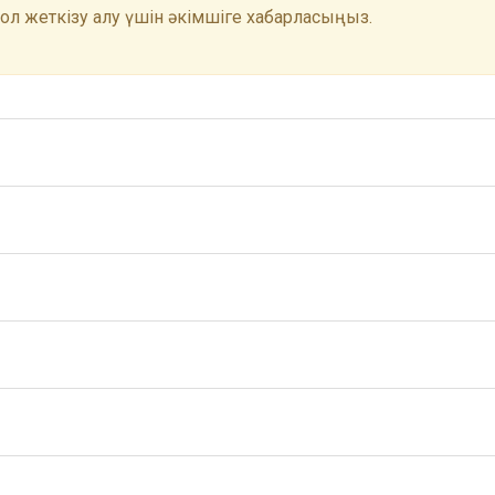
 Қол жеткізу алу үшін әкімшіге хабарласыңыз.