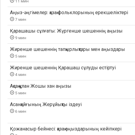
11 мин
Аңыз-әңгімелер: қазақ фольклорының ерекшеліктері
7 мин
Қарашашы сұлғаты: Жүргенше шешеннің аңызы
9 мин
Жиренше шешеннің тапқырлықтары мен аңыздары
5 мин
Жиренше шешеннің Қарашаш сұлуды естіртуі
4 мин
Ақсақ құлан Жошы хан аңызы
5 мин
Асанқайғының Жерұйықты іздеуі
6 мин
Қожанасыр бейнесі: қазақ аңыздарының кейіпкері