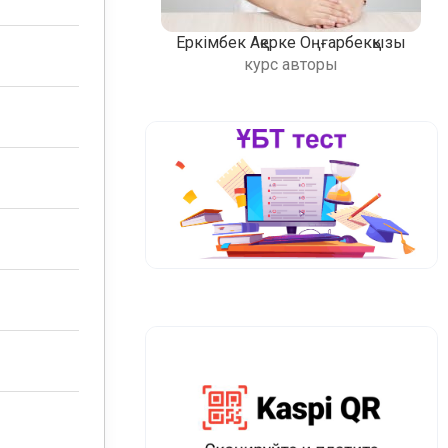
Еркімбек Ақерке Оңғарбекқызы
курс авторы