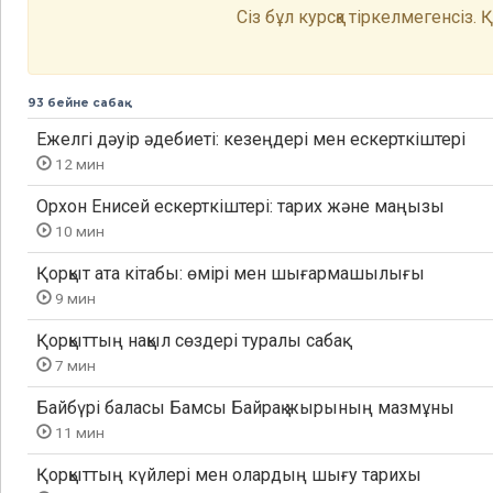
Сіз бұл курсқа тіркелмегенсіз.
93 бейне сабақ
Ежелгі дәуір әдебиеті: кезеңдері мен ескерткіштері
12 мин
Орхон Енисей ескерткіштері: тарих және маңызы
10 мин
Қорқыт ата кітабы: өмірі мен шығармашылығы
9 мин
Қорқыттың нақыл сөздері туралы сабақ
7 мин
Байбүрі баласы Бамсы Байрақ жырының мазмұны
11 мин
Қорқыттың күйлері мен олардың шығу тарихы