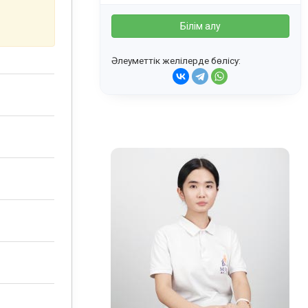
Білім алу
Әлеуметтік желілерде бөлісу: