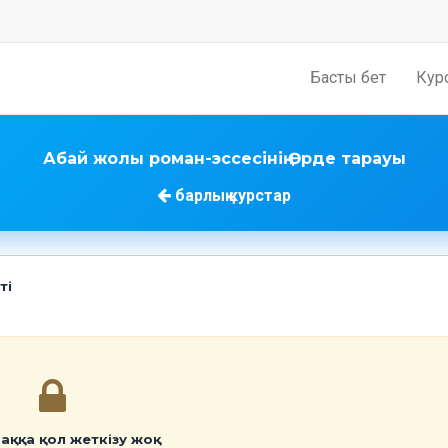
Басты бет
Кур
Абай жолы роман-эссесінің Өрде тарауы
барлық курстар
ті
аққа қол жеткізу жоқ