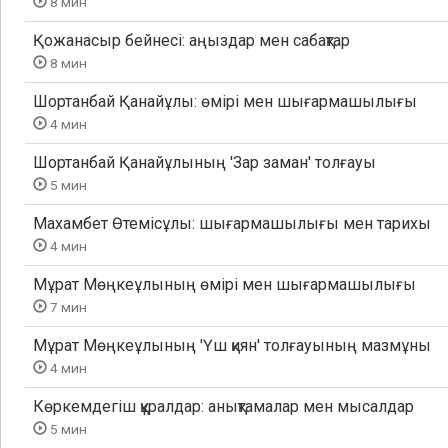
8 мин
Қожанасыр бейнесі: аңыздар мен сабақтар
8 мин
Шортанбай Қанайұлы: өмірі мен шығармашылығы
4 мин
Шортанбай Қанайұлының 'Зар заман' толғауы
5 мин
Махамбет Өтемісұлы: шығармашылығы мен тарихы
4 мин
Мұрат Мөңкеұлының өмірі мен шығармашылығы
7 мин
Мұрат Мөңкеұлының 'Үш қиян' толғауының мазмұны
4 мин
Көркемдегіш құралдар: анықтамалар мен мысалдар
5 мин