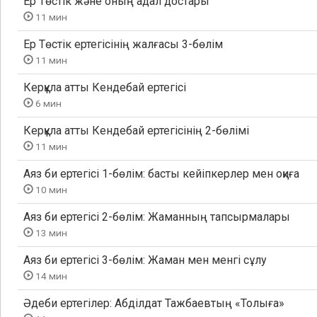
Ер Төстік және оның адал достары
11 мин
Ер Төстік ертегісінің жалғасы 3-бөлім
11 мин
Керқұла атты Кендебай ертегісі
6 мин
Керқұла атты Кендебай ертегісінің 2-бөлімі
11 мин
Аяз би ертегісі 1-бөлім: басты кейіпкерлер мен оқиға
10 мин
Аяз би ертегісі 2-бөлім: Жаманның тапсырмалары
13 мин
Аяз би ертегісі 3-бөлім: Жаман мен менгі сұлу
14 мин
Әдеби ертегілер: Абділдат Тажбаевтың «Толыға»