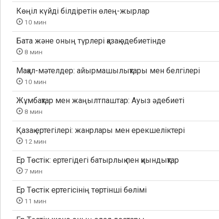
Көңіл күйді білдіретін өлең-жырлар
10 мин
Бата және оның түрлері қазақ әдебиетінде
8 мин
Мақал-мәтелдер: айырмашылықтары мен белгілері
10 мин
Жұмбақтар мен жаңылтпаштар: Ауыз әдебиеті
8 мин
Қазақ ертегілері: жанрлары мен ерекшеліктері
12 мин
Ер Төстік: ертегідегі батырлық пен қиындықтар
7 мин
Ер Төстік ертегісінің төртінші бөлімі
11 мин