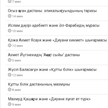
7 мин
Оғыз қаған дастаны: эпикалық туындының тарихы
14 мин
Ислам дәуірі әдебиеті және Әл-Фарабидің мұрасы
10 мин
Қожа Ахмет Ясауи және «Диуани хикмет» шығармасы
12 мин
Ахмет Йүгінекидің 'Ақиқат сыйы' дастаны
5 мин
Жүсіп Баласағұн және «Құтты білік» шығармасы
12 мин
Құтты білік дастанының мазмұны
8 мин
Махмуд Қашқари және «Диуани лұғат ат-түрк»
9 мин