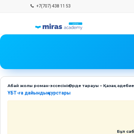
+7(707) 438 11 53
Абай жолы роман-эссесінің Өрде тарауы – Қазақ әдебие
ҰБТ-ға дайындық курстары
Бұл саб