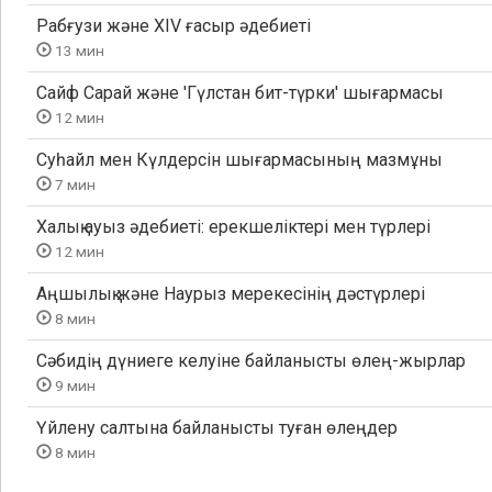
Рабғузи және XIV ғасыр әдебиеті
13 мин
Сайф Сарай және 'Гүлстан бит-түрки' шығармасы
12 мин
Суһайл мен Күлдерсін шығармасының мазмұны
7 мин
Халық ауыз әдебиеті: ерекшеліктері мен түрлері
12 мин
Аңшылық және Наурыз мерекесінің дәстүрлері
8 мин
Сәбидің дүниеге келуіне байланысты өлең-жырлар
9 мин
Үйлену салтына байланысты туған өлеңдер
8 мин