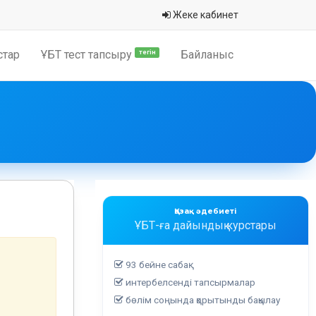
Жеке кабинет
стар
ҰБТ тест тапсыру
Байланыс
тегін
Қазақ әдебиеті
ҰБТ-ға дайындық курстары
93 бейне сабақ
интербелсенді тапсырмалар
бөлім соңында қорытынды бақылау