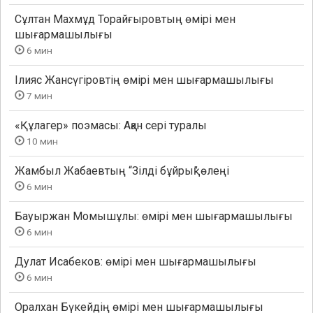
Сұлтан Махмұд Торайғыровтың өмірі мен
шығармашылығы
6 мин
Ілияс Жансүгіровтің өмірі мен шығармашылығы
7 мин
«Құлагер» поэмасы: Ақан сері туралы
10 мин
Жамбыл Жабаевтың “Зілді бұйрық” өлеңі
6 мин
Бауыржан Момышұлы: өмірі мен шығармашылығы
6 мин
Дулат Исабеков: өмірі мен шығармашылығы
6 мин
Оралхан Бүкейдің өмірі мен шығармашылығы