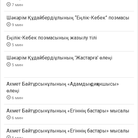
7 мин
Шәкәрім Құдайбердіұлының “Еңлік-Кебек” поэмасы
9 мин
Еңілік-Кебек поэмасының жазылу тілі
5 мин
Шәкәрім Құдайбердіұлының 'Жастарға' өлеңі
5 мин
Ахмет Байтұрсынұлының «Адамдық диқаншысы»
өлеңі
6 мин
Ахмет Байтұрсынұлының «Егіннің бастары» мысалы
6 мин
Ахмет Байтұрсынұлының «Егіннің бастары» мысалы
5 мин