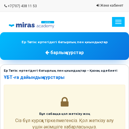
Жеке кабинет
+7(707) 438 11 53
Togg
navig
Ер Төстік: ертегідегі батырлық пен қиындықтар
барлық курстар
Ер Төстік: ертегідегі батырлық пен қиындықтар – Қазақ әдебиеті
ҰБТ-ға дайындық курстары
Бұл сабаққа қол жеткізу жоқ
Сіз бұл курсқа тіркелмегенсіз. Қол жеткізу алу
үшін әкімшіге хабарласыңыз.