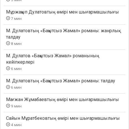
Мұржақып Дулатовтың өмірі мен шығармашылығы
7 мин
М. Дулатовтың «Бақытсыз Жамал» романы: жанрлық
талдау
8 мин
М. Дулатов «Бақытсыз Жамал» романының
кейіпкерлері
6 мин
М. Дулатовтың «Бақытсыз Жамал» романы: талдау
6 мин
Мағжан Жұмабаевтың өмірі мен шығармашылығы
9 мин
Сайын Мұратбековтың өмірі мен шығармашылығы
4 мин