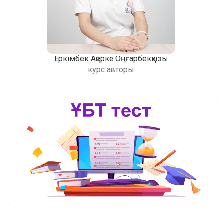
Еркімбек Ақерке Оңғарбекқызы
курс авторы