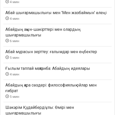
4 мин
Абай шығармашылығы мен 'Мен жазбаймын' өлеңі
4 мин
Абайдың ақын-шәкірттері мен олардың
шығармашылығы
6 мин
Абай мұрасын зерттеу: ғалымдар мен еңбектер
5 мин
Ғылым таппай мақтанба: Абайдың идеялары
4 мин
Абайдың қара сөздері: философиялық ойлар мен
ғибрат
5 мин
Шәкәрім Құдайбердіұлы: Өмірі мен
шығармашылығы