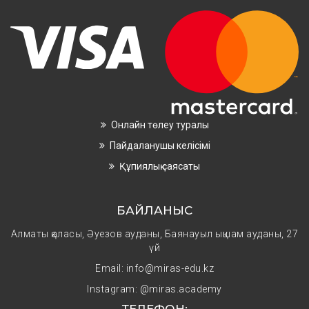
Онлайн төлеу туралы
Пайдаланушы келісімі
Құпиялық саясаты
БАЙЛАНЫС
Алматы қаласы, Әуезов ауданы, Баянауыл ықшам ауданы, 27
үй
Email: info@miras-edu.kz
Instagram:
@miras.academy