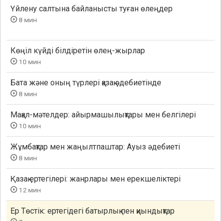
Үйлену салтына байланысты туған өлеңдер
8 мин
Көңіл күйді білдіретін өлең-жырлар
10 мин
Бата және оның түрлері қазақ әдебиетінде
8 мин
Мақал-мәтелдер: айырмашылықтары мен белгілері
10 мин
Жұмбақтар мен жаңылтпаштар: Ауыз әдебиеті
8 мин
Қазақ ертегілері: жанрлары мен ерекшеліктері
12 мин
Ер Төстік: ертегідегі батырлық пен қиындықтар