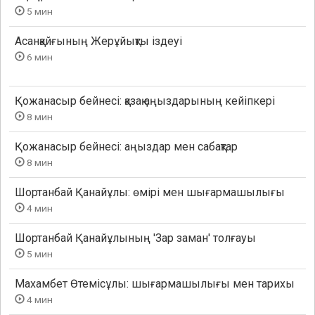
5 мин
Асанқайғының Жерұйықты іздеуі
6 мин
Қожанасыр бейнесі: қазақ аңыздарының кейіпкері
8 мин
Қожанасыр бейнесі: аңыздар мен сабақтар
8 мин
Шортанбай Қанайұлы: өмірі мен шығармашылығы
4 мин
Шортанбай Қанайұлының 'Зар заман' толғауы
5 мин
Махамбет Өтемісұлы: шығармашылығы мен тарихы
4 мин