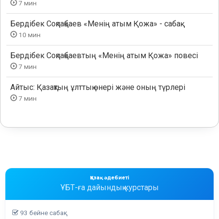
7 мин
Бердібек Соқпақбаев «Менің атым Қожа» - сабақ
10 мин
Бердібек Соқпақбаевтың «Менің атым Қожа» повесі
7 мин
Айтыс: Қазақтың ұлттық өнері және оның түрлері
7 мин
Қазақ әдебиеті
ҰБТ-ға дайындық курстары
93 бейне сабақ