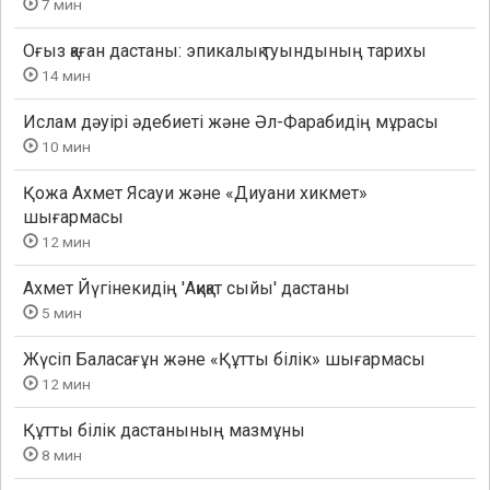
7 мин
Оғыз қаған дастаны: эпикалық туындының тарихы
14 мин
Ислам дәуірі әдебиеті және Әл-Фарабидің мұрасы
10 мин
Қожа Ахмет Ясауи және «Диуани хикмет»
шығармасы
12 мин
Ахмет Йүгінекидің 'Ақиқат сыйы' дастаны
5 мин
Жүсіп Баласағұн және «Құтты білік» шығармасы
12 мин
Құтты білік дастанының мазмұны
8 мин