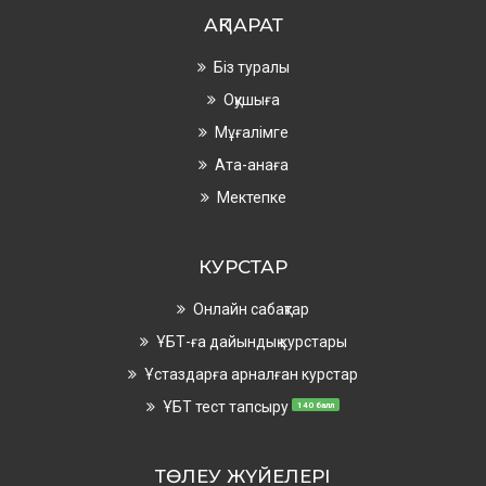
АҚПАРАТ
Біз туралы
Оқушыға
Мұғалімге
Ата-анаға
Мектепке
КУРСТАР
Онлайн сабақтар
ҰБТ-ға дайындық курстары
Ұстаздарға арналған курстар
ҰБТ тест тапсыру
140 балл
ТӨЛЕУ ЖҮЙЕЛЕРІ