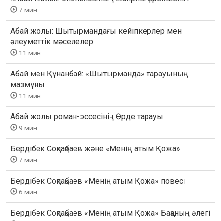
7 мин
Абай жолы: Шытырмандағы кейіпкерлер мен
әлеуметтік мәселелер
11 мин
Абай мен Құнанбай: «Шытырманда» тарауының
мазмұны
11 мин
Абай жолы роман-эссесінің Өрде тарауы
9 мин
Бердібек Соқпақбаев және «Менің атым Қожа»
7 мин
Бердібек Соқпақбаев «Менің атым Қожа» повесі
6 мин
Бердібек Соқпақбаев «Менің атым Қожа» Бақаның әлегі