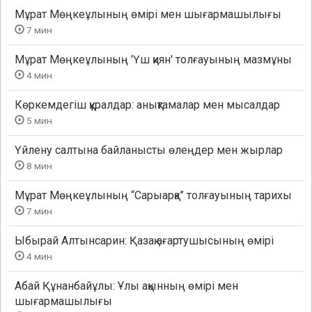
Мұрат Мөңкеұлының өмірі мен шығармашылығы
7 мин
Мұрат Мөңкеұлының 'Үш қиян' толғауының мазмұны
4 мин
Көркемдегіш құралдар: анықтамалар мен мысалдар
5 мин
Үйлену салтына байланысты өлеңдер мен жырлар
8 мин
Мұрат Мөңкеұлының “Сарыарқа” толғауының тарихы
7 мин
Ыбырай Алтынсарин: Қазақ ағартушысының өмірі
4 мин
Абай Құнанбайұлы: Ұлы ақынның өмірі мен
шығармашылығы