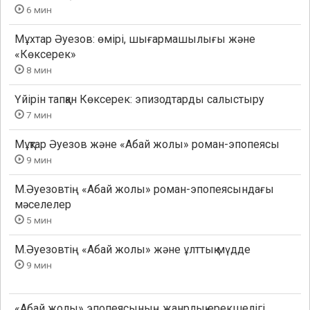
6 мин
Мұхтар Әуезов: өмірі, шығармашылығы және
«Көксерек»
8 мин
Үйірін тапқан Көксерек: эпизодтарды салыстыру
7 мин
Мұқтар Әуезов және «Абай жолы» роман-эпопеясы
9 мин
М.Әуезовтің «Абай жолы» роман-эпопеясындағы
мәселелер
5 мин
М.Әуезовтің «Абай жолы» және ұлттық мүдде
9 мин
«Абай жолы» эпопеясының жанрлық ерекшелігі