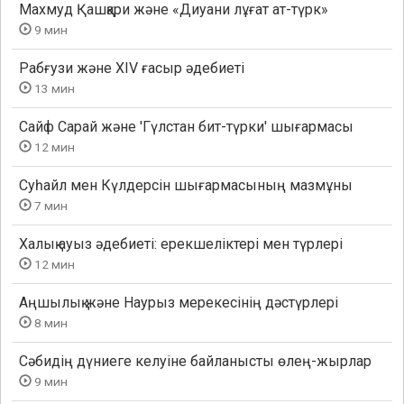
Махмуд Қашқари және «Диуани лұғат ат-түрк»
9 мин
Рабғузи және XIV ғасыр әдебиеті
13 мин
Сайф Сарай және 'Гүлстан бит-түрки' шығармасы
12 мин
Суһайл мен Күлдерсін шығармасының мазмұны
7 мин
Халық ауыз әдебиеті: ерекшеліктері мен түрлері
12 мин
Аңшылық және Наурыз мерекесінің дәстүрлері
8 мин
Сәбидің дүниеге келуіне байланысты өлең-жырлар
9 мин