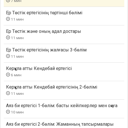
7 мин
Ер Төстік ертегісінің төртінші бөлімі
11 мин
Ер Төстік және оның адал достары
11 мин
Ер Төстік ертегісінің жалғасы 3-бөлім
11 мин
Керқұла атты Кендебай ертегісі
6 мин
Керқұла атты Кендебай ертегісінің 2-бөлімі
11 мин
Аяз би ертегісі 1-бөлім: басты кейіпкерлер мен оқиға
10 мин
Аяз би ертегісі 2-бөлім: Жаманның тапсырмалары