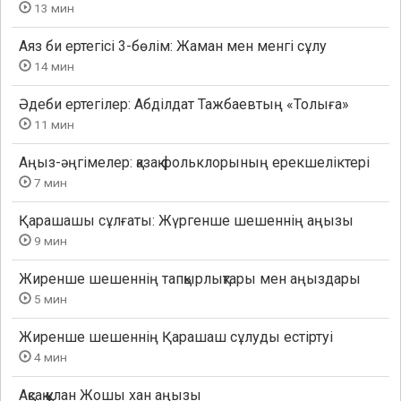
13 мин
Аяз би ертегісі 3-бөлім: Жаман мен менгі сұлу
14 мин
Әдеби ертегілер: Абділдат Тажбаевтың «Толыға»
11 мин
Аңыз-әңгімелер: қазақ фольклорының ерекшеліктері
7 мин
Қарашашы сұлғаты: Жүргенше шешеннің аңызы
9 мин
Жиренше шешеннің тапқырлықтары мен аңыздары
5 мин
Жиренше шешеннің Қарашаш сұлуды естіртуі
4 мин
Ақсақ құлан Жошы хан аңызы