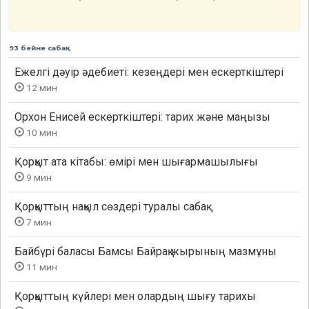
93 бейне сабақ
Ежелгі дәуір әдебиеті: кезеңдері мен ескерткіштері
12 мин
Орхон Енисей ескерткіштері: тарих және маңызы
10 мин
Қорқыт ата кітабы: өмірі мен шығармашылығы
9 мин
Қорқыттың нақыл сөздері туралы сабақ
7 мин
Байбүрі баласы Бамсы Байрақ жырының мазмұны
11 мин
Қорқыттың күйлері мен олардың шығу тарихы