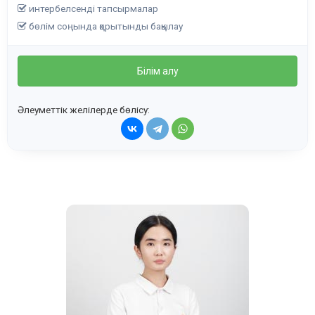
интербелсенді тапсырмалар
бөлім соңында қорытынды бақылау
Білім алу
Әлеуметтік желілерде бөлісу: