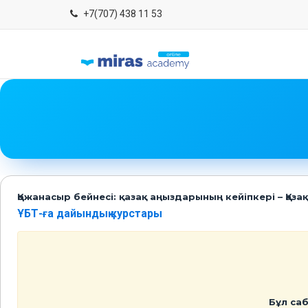
+7(707) 438 11 53
Қожанасыр бейнесі: қазақ аңыздарының кейіпкері – Қаза
ҰБТ-ға дайындық курстары
Бұл саб