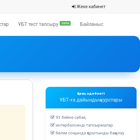
Жеке кабинет
стар
ҰБТ тест тапсыру
Байланыс
тегін
і
Қазақ әдебиеті
ҰБТ-ға дайындық курстары
93 бейне сабақ
интербелсенді тапсырмалар
бөлім соңында қорытынды бақылау