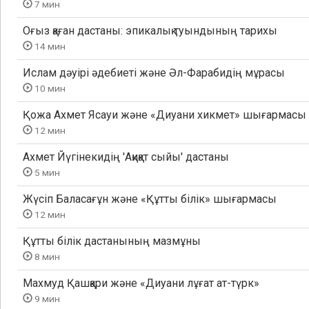
7 мин
Оғыз қаған дастаны: эпикалық туындының тарихы
14 мин
Ислам дәуірі әдебиеті және Әл-Фарабидің мұрасы
10 мин
Қожа Ахмет Ясауи және «Диуани хикмет» шығармасы
12 мин
Ахмет Йүгінекидің 'Ақиқат сыйы' дастаны
5 мин
Жүсіп Баласағұн және «Құтты білік» шығармасы
12 мин
Құтты білік дастанының мазмұны
8 мин
Махмуд Қашқари және «Диуани лұғат ат-түрк»
9 мин