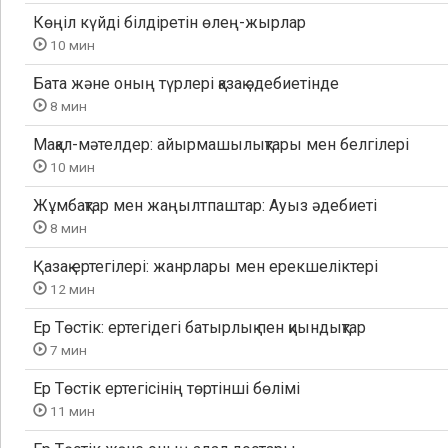
Көңіл күйді білдіретін өлең-жырлар
10 мин
Бата және оның түрлері қазақ әдебиетінде
8 мин
Мақал-мәтелдер: айырмашылықтары мен белгілері
10 мин
Жұмбақтар мен жаңылтпаштар: Ауыз әдебиеті
8 мин
Қазақ ертегілері: жанрлары мен ерекшеліктері
12 мин
Ер Төстік: ертегідегі батырлық пен қиындықтар
7 мин
Ер Төстік ертегісінің төртінші бөлімі
11 мин