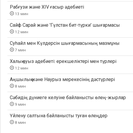
Рабғузи және XIV ғасыр әдебиеті
13 мин
Сайф Сарай және 'Гүлстан бит-түрки' шығармасы
12 мин
Суһайл мен Күлдерсін шығармасының мазмұны
7 мин
Халық ауыз әдебиеті: ерекшеліктері мен түрлері
12 мин
Аңшылық және Наурыз мерекесінің дәстүрлері
8 мин
Сәбидің дүниеге келуіне байланысты өлең-жырлар
9 мин
Үйлену салтына байланысты туған өлеңдер
8 мин