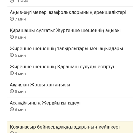
11 мин
Аңыз-әңгімелер: қазақ фольклорының ерекшеліктері
7 мин
Қарашашы сұлғаты: Жүргенше шешеннің аңызы
9 мин
Жиренше шешеннің тапқырлықтары мен аңыздары
5 мин
Жиренше шешеннің Қарашаш сұлуды естіртуі
4 мин
Ақсақ құлан Жошы хан аңызы
5 мин
Асанқайғының Жерұйықты іздеуі
6 мин
Қожанасыр бейнесі: қазақ аңыздарының кейіпкері