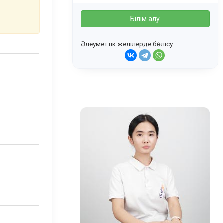
Білім алу
Әлеуметтік желілерде бөлісу: