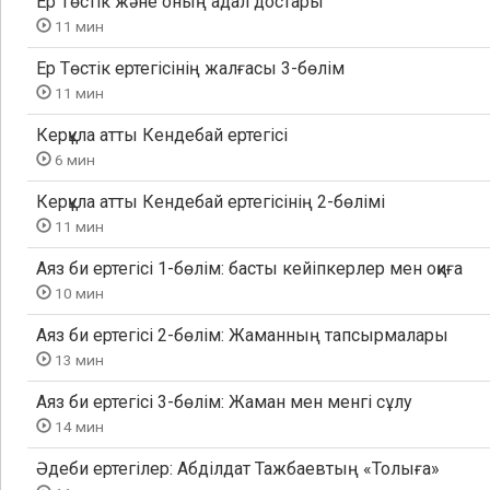
Ер Төстік және оның адал достары
11 мин
Ер Төстік ертегісінің жалғасы 3-бөлім
11 мин
Керқұла атты Кендебай ертегісі
6 мин
Керқұла атты Кендебай ертегісінің 2-бөлімі
11 мин
Аяз би ертегісі 1-бөлім: басты кейіпкерлер мен оқиға
10 мин
Аяз би ертегісі 2-бөлім: Жаманның тапсырмалары
13 мин
Аяз би ертегісі 3-бөлім: Жаман мен менгі сұлу
14 мин
Әдеби ертегілер: Абділдат Тажбаевтың «Толыға»