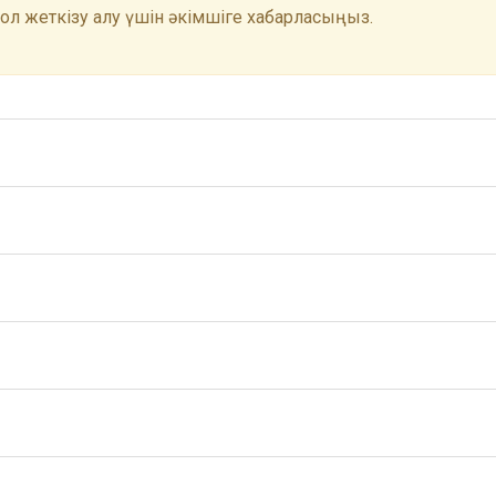
 Қол жеткізу алу үшін әкімшіге хабарласыңыз.