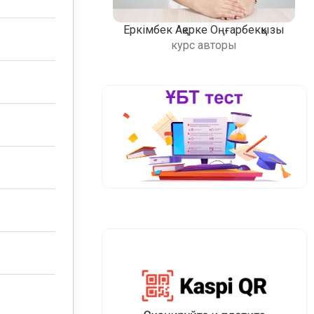
Еркімбек Ақерке Оңғарбекқызы
курс авторы