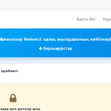
Басты бет
Кур
Қожанасыр бейнесі: қазақ аңыздарының кейіпкер
барлық курстар
қ әдебиеті
аққа қол жеткізу жоқ