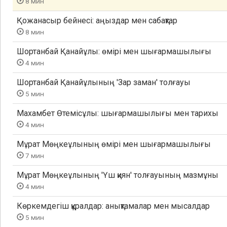
8 мин
Қожанасыр бейнесі: аңыздар мен сабақтар
8 мин
Шортанбай Қанайұлы: өмірі мен шығармашылығы
4 мин
Шортанбай Қанайұлының 'Зар заман' толғауы
5 мин
Махамбет Өтемісұлы: шығармашылығы мен тарихы
4 мин
Мұрат Мөңкеұлының өмірі мен шығармашылығы
7 мин
Мұрат Мөңкеұлының 'Үш қиян' толғауының мазмұны
4 мин
Көркемдегіш құралдар: анықтамалар мен мысалдар
5 мин