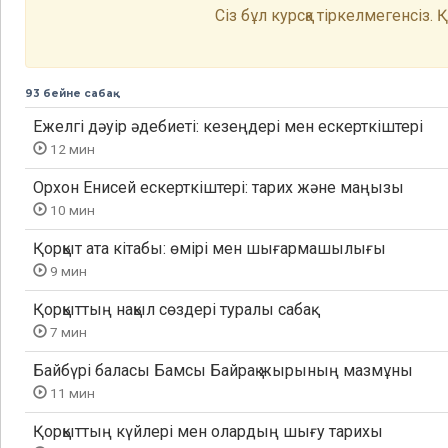
Сіз бұл курсқа тіркелмегенсіз.
93 бейне сабақ
Ежелгі дәуір әдебиеті: кезеңдері мен ескерткіштері
12 мин
Орхон Енисей ескерткіштері: тарих және маңызы
10 мин
Қорқыт ата кітабы: өмірі мен шығармашылығы
9 мин
Қорқыттың нақыл сөздері туралы сабақ
7 мин
Байбүрі баласы Бамсы Байрақ жырының мазмұны
11 мин
Қорқыттың күйлері мен олардың шығу тарихы